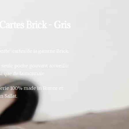
-Cartes Brick - Gris
porte-cartes de la gamme Brick.
 seule poche pouvant accueillir
nsi que de la monnaie
nerie 100% made in France et
n Sallat.