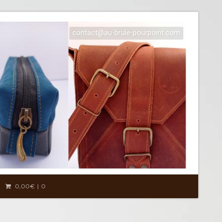
contact@au-brule-pourpoint.com
0,00€
0