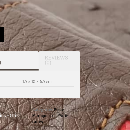
REVIEWS
N
(0)
1.5 × 10 × 6.5 cm
Categories
Petite
ick - Gris
Maroquinerie
,
Porte-
cartes