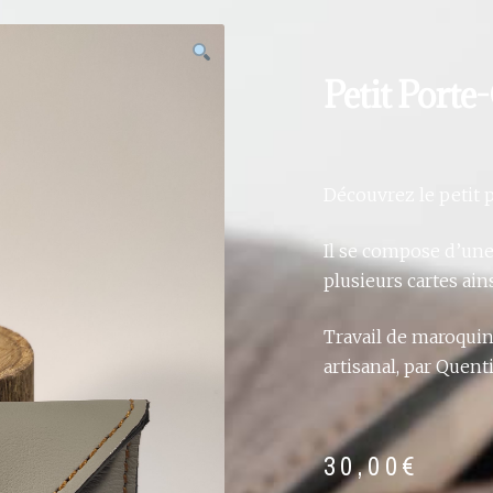
Petit Porte
Découvrez le petit 
Il se compose d’une
plusieurs cartes ai
Travail de maroqui
artisanal, par Quenti
30,00
€